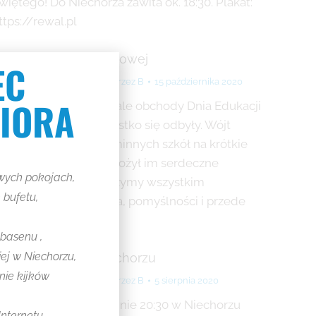
więtego! Do Niechorza zawita ok. 18:30. Plakat:
ttps://rewal.pl
zień Edukacji Narodowej
EC
ktualności
,
Bez kategorii
Przez
B
15 października 2020
NIORA
kromne bo skromne, ale obchody Dnia Edukacji
arodowej mimo wszystko się odbyły. Wójt
aprosił dyrektorów gminnych szkół na krótkie
potkanie, na którym złożył im serdeczne
wych pokojach,
yczenia. My także życzymy wszystkim
 bufetu,
auczycielom szczęścia, pomyślności i przede
szystkim zdrowia!
 basenu ,
iej w Niechorzu,
ino Familijne W Niechorzu
nie kijków
ktualności
,
Bez kategorii
Przez
B
5 sierpnia 2020
uż 7-8 sierpnia o godzinie 20:30 w Niechorzu
Internetu