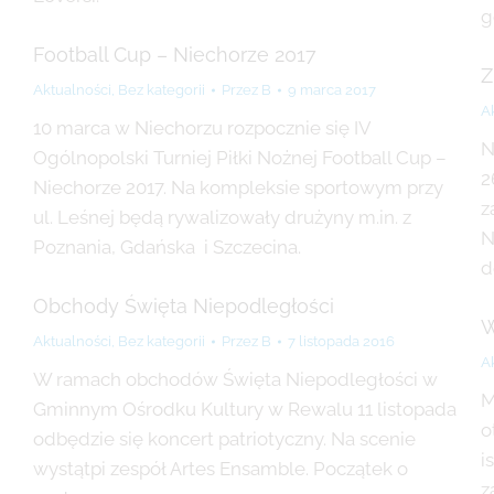
g
Football Cup – Niechorze 2017
Z
Aktualności
,
Bez kategorii
Przez
B
9 marca 2017
A
10 marca w Niechorzu rozpocznie się IV
N
Ogólnopolski Turniej Piłki Nożnej Football Cup –
2
Niechorze 2017. Na kompleksie sportowym przy
z
ul. Leśnej będą rywalizowały drużyny m.in. z
N
Poznania, Gdańska i Szczecina.
d
Obchody Święta Niepodległości
W
Aktualności
,
Bez kategorii
Przez
B
7 listopada 2016
A
W ramach obchodów Święta Niepodległości w
M
Gminnym Ośrodku Kultury w Rewalu 11 listopada
o
odbędzie się koncert patriotyczny. Na scenie
i
wystątpi zespół Artes Ensamble. Początek o
z