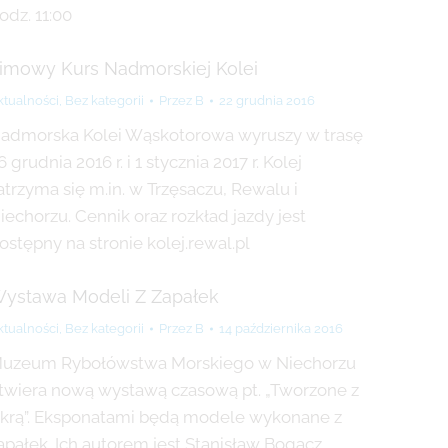
odz. 11:00
imowy Kurs Nadmorskiej Kolei
ktualności
,
Bez kategorii
Przez
B
22 grudnia 2016
admorska Kolei Wąskotorowa wyruszy w trasę
6 grudnia 2016 r. i 1 stycznia 2017 r. Kolej
atrzyma się m.in. w Trzęsaczu, Rewalu i
iechorzu. Cennik oraz rozkład jazdy jest
ostępny na stronie kolej.rewal.pl
ystawa Modeli Z Zapałek
ktualności
,
Bez kategorii
Przez
B
14 października 2016
uzeum Rybołówstwa Morskiego w Niechorzu
twiera nową wystawą czasową pt. „Tworzone z
skrą”. Eksponatami będą modele wykonane z
apałek. Ich autorem jest Stanisław Bogacz.