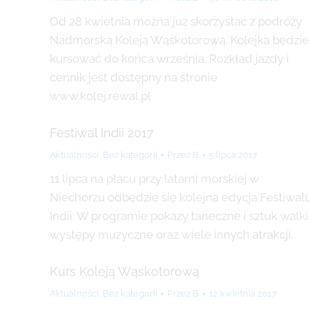
Od 28 kwietnia można już skorzystać z podróży
Nadmorską Koleją Wąskotorową. Kolejka będzie
kursować do końca września. Rozkład jazdy i
cennik jest dostępny na stronie
www.kolej.rewal.pl
Festiwal Indii 2017
Aktualności
,
Bez kategorii
Przez
B
5 lipca 2017
11 lipca na placu przy latarni morskiej w
Niechorzu odbędzie się kolejna edycja Festiwal
Indii. W programie pokazy taneczne i sztuk walki
występy muzyczne oraz wiele innych atrakcji.
Kurs Koleją Wąskotorową
Aktualności
,
Bez kategorii
Przez
B
12 kwietnia 2017