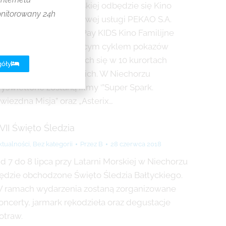
rzy Placu Latarni Morskiej odbędzie się Kino
onitorowany 24h
amilijne. W ramach nowej usługi PEKAO S.A.
usza z projektem PeoPay KIDS Kino Familijne
EKAO S.A. Akcja będącym cyklem pokazów
ilmowych odbywających się w 10 kurortach
góły
admorskich i mazurskich. W Niechorzu
yświetlone zostaną filmy ‘”Super Spark.
wiezdna Misja” oraz „Asterix…
VII Święto Śledzia
ktualności
,
Bez kategorii
Przez
B
28 czerwca 2018
d 7 do 8 lipca przy Latarni Morskiej w Niechorzu
ędzie obchodzone Święto Śledzia Bałtyckiego.
 ramach wydarzenia zostaną zorganizowane
oncerty, jarmark rękodzieła oraz degustacje
otraw.