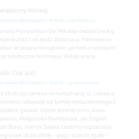
wiąteczny Konwój
ktualności
,
Bez kategorii
Przez
B
5 grudnia 2017
onwój Pomocników Św. Mikołaja będzie trwał 9
rudnia 2017 r. od godz. 16:00 na ul. Parkowej (w
arku). W programie ognisko, jarmark z ozdobami
raz świąteczne iluminacje. Wstęp wolny.
altic Cup 2017
ktualności
,
Bez kategorii
Przez
B
23 czerwca 2017
d 26 do 29 czerwca na kortach przy ul. Leśnej w
iechorzu odbędzie się turniej tenisa ziemnego z
działem gwiazd. Udział weźmie m.im. Ivona
avlovic, Małgorzata Pieńkowska, Jan Englert,
tan Borys, Henryk Sawka. Godziny rozpoczęcia
ozgrywek: a) 26-28.06 – godz. 10:00 b) 29.06 –