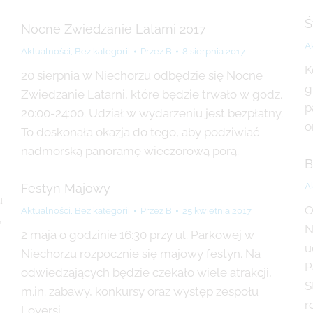
Ś
Nocne Zwiedzanie Latarni 2017
A
Aktualności
,
Bez kategorii
Przez
B
8 sierpnia 2017
K
20 sierpnia w Niechorzu odbędzie się Nocne
g
Zwiedzanie Latarni, które będzie trwało w godz.
p
20:00-24:00. Udział w wydarzeniu jest bezpłatny.
o
To doskonała okazja do tego, aby podziwiać
nadmorską panoramę wieczorową porą.
B
Festyn Majowy
A
u
O
Aktualności
,
Bez kategorii
Przez
B
25 kwietnia 2017
,
N
2 maja o godzinie 16:30 przy ul. Parkowej w
u
Niechorzu rozpocznie się majowy festyn. Na
P
odwiedzających będzie czekało wiele atrakcji,
S
m.in. zabawy, konkursy oraz występ zespołu
r
Loversi.