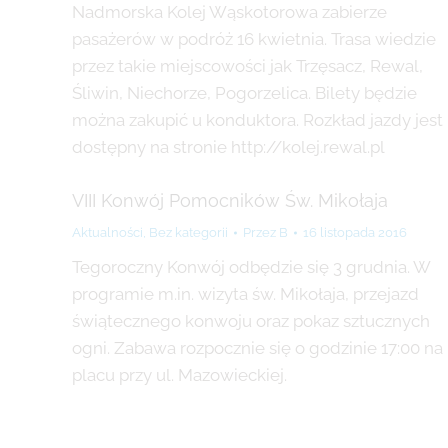
Nadmorska Kolej Wąskotorowa zabierze
pasażerów w podróż 16 kwietnia. Trasa wiedzie
przez takie miejscowości jak Trzęsacz, Rewal,
Śliwin, Niechorze, Pogorzelica. Bilety będzie
można zakupić u konduktora. Rozkład jazdy jest
dostępny na stronie http://kolej.rewal.pl
VIII Konwój Pomocników Św. Mikołaja
Aktualności
,
Bez kategorii
Przez
B
16 listopada 2016
Tegoroczny Konwój odbędzie się 3 grudnia. W
programie m.in. wizyta św. Mikołaja, przejazd
świątecznego konwoju oraz pokaz sztucznych
ogni. Zabawa rozpocznie się o godzinie 17:00 na
placu przy ul. Mazowieckiej.