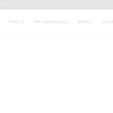
 827 938
 827 938
POKOJE
SPA i Rehabilitacja
BIZNES
GALE
POKOJE
SPA i Rehabilitacja
BIZNES
GALE