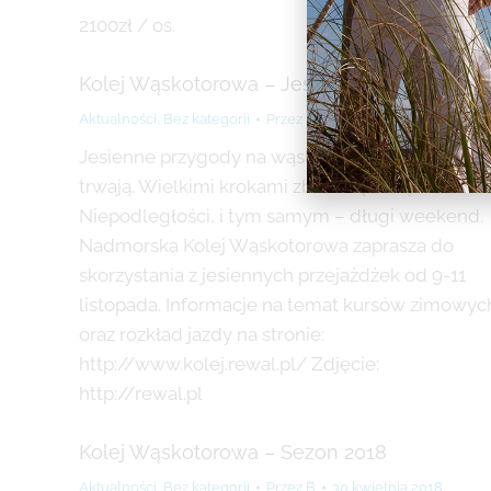
2100zł / os.
Kolej Wąskotorowa – Jesień
Aktualności
,
Bez kategorii
Przez
B
25 października 2019
Jesienne przygody na wąskich torach wciąż
trwają. Wielkimi krokami zbliża się Święto
Niepodległości, i tym samym – długi weekend.
Nadmorska Kolej Wąskotorowa zaprasza do
skorzystania z jesiennych przejażdżek od 9-11
listopada. Informacje na temat kursów zimowyc
oraz rozkład jazdy na stronie:
http://www.kolej.rewal.pl/ Zdjęcie:
http://rewal.pl
Kolej Wąskotorowa – Sezon 2018
Aktualności
,
Bez kategorii
Przez
B
30 kwietnia 2018