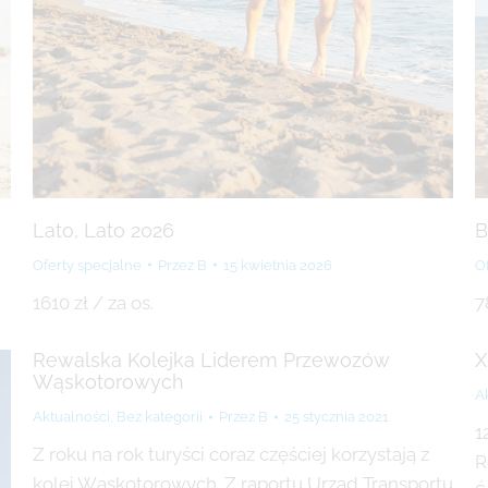
Lato, Lato 2026
B
Oferty specjalne
Przez
B
15 kwietnia 2026
O
1610 zł / za os.
7
Rewalska Kolejka Liderem Przewozów
X
Wąskotorowych
A
Aktualności
,
Bez kategorii
Przez
B
25 stycznia 2021
1
Z roku na rok turyści coraz częściej korzystają z
R
kolei Wąskotorowych. Z raportu Urząd Transportu