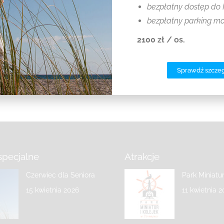
bezpłatny dostęp do 
bezpłatny parking m
Majówka 2025
2100 zł / os.
12 marca 2025
Sprawdź szcze
specjalne
Atrakcje
Czerwiec dla Seniora
Park Miniatu
15 kwietnia 2026
11 kwietnia 2