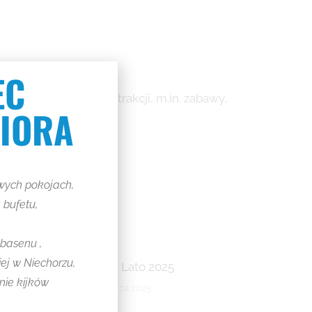
EC
dzie czekało wiele atrakcji, m.in. zabawy,
NIORA
wych pokojach,
 bufetu,
 basenu ,
iej w Niechorzu,
Lato, Lato 2025
nie kijków
12 marca 2025