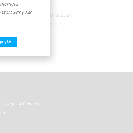
Internetu
onitorowany 24h
Majówka 2024
16 lutego 2024
góły
r i Kolejek w Dziwnowie
021