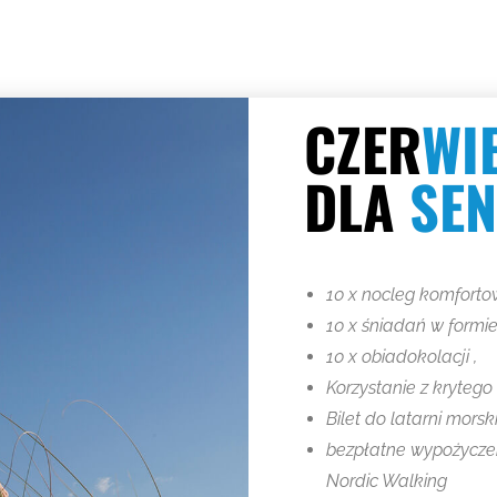
CZER
WI
chorzu rozpocznie się majowy festyn. Na odwiedzających bę
DLA
SE
Kategorie:
Aktualności
,
Bez kategorii
25 kwietnia 2017
10 x nocleg komforto
10 x śniadań w formie
10 x obiadokolacji ,
Korzystanie z krytego
Bilet do latarni morsk
Letni relax – 2025
bezpłatne wypożycze
12 marca 2025
Nordic Walking