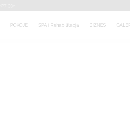
 827 938
 827 938
POKOJE
SPA i Rehabilitacja
BIZNES
GALE
POKOJE
SPA i Rehabilitacja
BIZNES
GALE