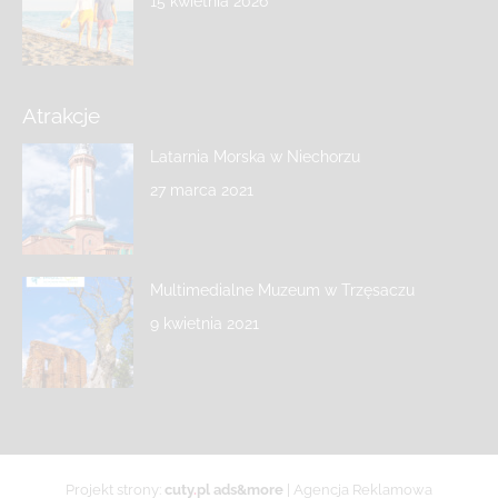
15 kwietnia 2026
Atrakcje
Latarnia Morska w Niechorzu
27 marca 2021
Multimedialne Muzeum w Trzęsaczu
9 kwietnia 2021
Projekt strony:
cuty
.
pl ads&more
| Agencja Reklamowa