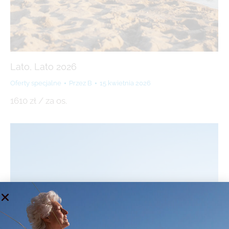
Lato, Lato 2026
Oferty specjalne
Przez
B
15 kwietnia 2026
1610 zł / za os.