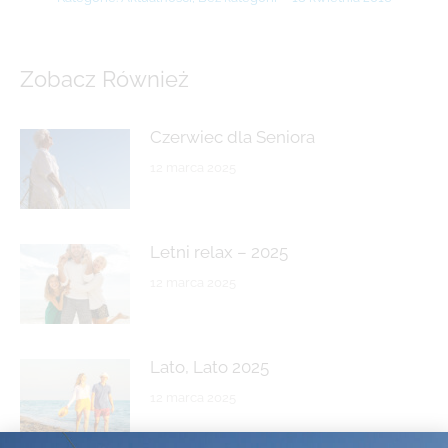
Zobacz Również
Czerwiec dla Seniora
12 marca 2025
Letni relax – 2025
12 marca 2025
Lato, Lato 2025
12 marca 2025