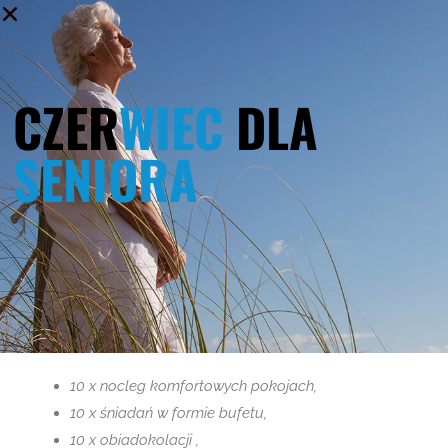
Boże Ciało 2025
12 marca 2025
CZER
WIEC
DLA
Majówka 2025
SENIORA
12 marca 2025
Majówka 2024
16 lutego 2024
10 x nocleg komfortowych pokojach,
10 x śniadań w formie bufetu,
10 x obiadokolacji ,