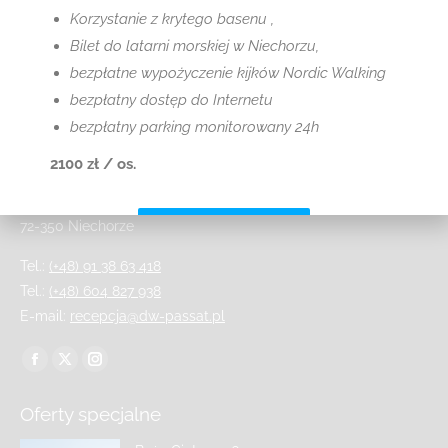
Korzystanie z krytego basenu ,
Bilet do latarni morskiej w Niechorzu,
bezpłatne wypożyczenie kijków Nordic Walking
bezpłatny dostęp do Internetu
bezpłatny parking monitorowany 24h
2100 zł / os.
ul. Marynarska 3
Sprawdź szczegóły
72-350 Niechorze
Tel.:
(+48) 91 38 63 418
Tel.:
(+48) 604 827 938
E-mail:
recepcja@dw-passat.pl
Znajdź nas na:
Oferty specjalne