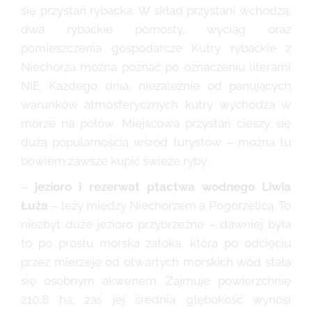
się przystań rybacka. W skład przystani wchodzą:
dwa rybackie pomosty, wyciąg oraz
pomieszczenia gospodarcze Kutry rybackie z
Niechorza można poznać po oznaczeniu literami
NIE. Każdego dnia, niezależnie od panujących
warunków atmosferycznych kutry wychodzą w
morze na połów. Miejscowa przystań cieszy się
dużą popularnością wśród turystów – można tu
bowiem zawsze kupić świeże ryby.
–
jezioro i rezerwat ptactwa wodnego Liwia
Łuża
– leży między Niechorzem a Pogorzelicą. To
niezbyt duże jezioro przybrzeżne – dawniej była
to po prostu morska zatoka, która po odcięciu
przez mierzeję od otwartych morskich wód stała
się osobnym akwenem. Zajmuje powierzchnię
210,8 ha, zaś jej średnia głębokość wynosi