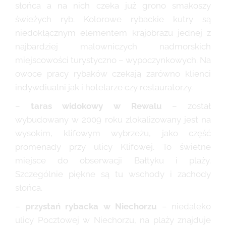
słońca a na nich czeka już grono smakoszy
świeżych ryb. Kolorowe rybackie kutry są
niedokłącznym elementem krajobrazu jednej z
najbardziej malowniczych nadmorskich
miejscowości turystyczno – wypoczynkowych. Na
owoce pracy rybaków czekają zarówno klienci
indywdiualni jak i hotelarze czy restauratorzy.
–
taras widokowy w Rewalu
– został
wybudowany w 2009 roku zlokalizowany jest na
wysokim, klifowym wybrzeżu, jako część
promenady przy ulicy Klifowej. To świetne
miejsce do obserwacji Bałtyku i plaży.
Szczególnie piękne są tu wschody i zachody
słońca.
–
przystań rybacka w Niechorzu
– niedaleko
ulicy Pocztowej w Niechorzu, na plaży znajduje