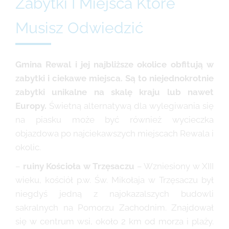
Zabytki I Miejsca Które
Musisz Odwiedzić
Gmina Rewal i jej najbliższe okolice obfitują w
zabytki i ciekawe miejsca. Są to niejednokrotnie
zabytki unikalne na skalę kraju lub nawet
Europy.
Świetną alternatywą dla wylegiwania się
na piasku może być również wycieczka
objazdowa po najciekawszych miejscach Rewala i
okolic.
–
ruiny Kościoła w Trzęsaczu
– Wzniesiony w XIII
wieku, kościół p.w. Św. Mikołaja w Trzęsaczu był
niegdyś jedną z najokazalszych budowli
sakralnych na Pomorzu Zachodnim. Znajdował
się w centrum wsi, około 2 km od morza i plaży.