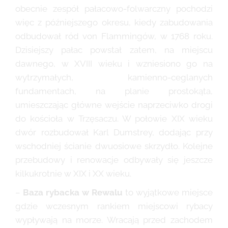
obecnie zespół pałacowo-folwarczny pochodzi
więc z późniejszego okresu, kiedy zabudowania
odbudował ród von Flammingów, w 1768 roku.
Dzisiejszy pałac powstał zatem, na miejscu
dawnego, w XVIII wieku i wzniesiono go na
wytrzymałych, kamienno-ceglanych
fundamentach, na planie prostokąta,
umieszczając główne wejście naprzeciwko drogi
do kościoła w Trzęsaczu. W połowie XIX wieku
dwór rozbudował Karl Dumstrey, dodając przy
wschodniej ścianie dwuosiowe skrzydło. Kolejne
przebudowy i renowacje odbywały się jeszcze
kilkukrotnie w XIX i XX wieku.
–
Baza rybacka w Rewalu
to wyjątkowe miejsce
gdzie wczesnym rankiem miejscowi rybacy
wypływają na morze. Wracają przed zachodem