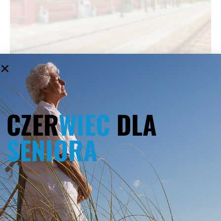
CZER
WIEC
DLA
SENIORA