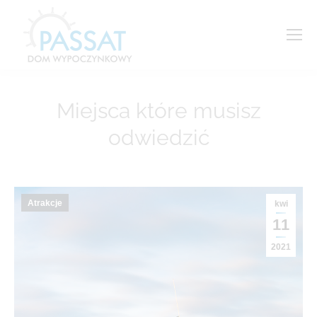
Miejsca które musisz
Jesteś tutaj:
odwiedzić
Atrakcje
kwi
11
2021