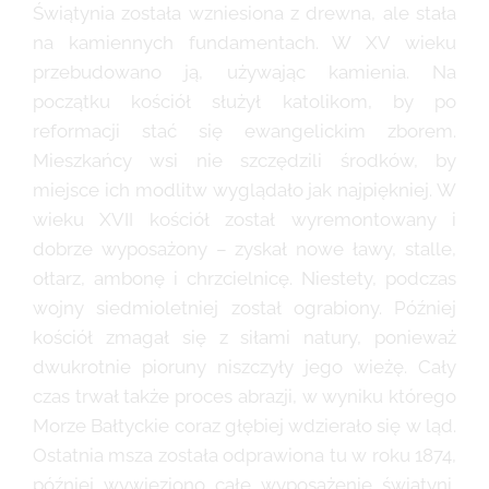
Świątynia została wzniesiona z drewna, ale stała
na kamiennych fundamentach. W XV wieku
przebudowano ją, używając kamienia. Na
początku kościół służył katolikom, by po
reformacji stać się ewangelickim zborem.
Mieszkańcy wsi nie szczędzili środków, by
miejsce ich modlitw wyglądało jak najpiękniej. W
wieku XVII kościół został wyremontowany i
dobrze wyposażony – zyskał nowe ławy, stalle,
ołtarz, ambonę i chrzcielnicę. Niestety, podczas
wojny siedmioletniej został ograbiony. Później
kościół zmagał się z siłami natury, ponieważ
dwukrotnie pioruny niszczyły jego wieżę. Cały
czas trwał także proces abrazji, w wyniku którego
Morze Bałtyckie coraz głębiej wdzierało się w ląd.
Ostatnia msza została odprawiona tu w roku 1874,
później wywieziono całe wyposażenie świątyni,