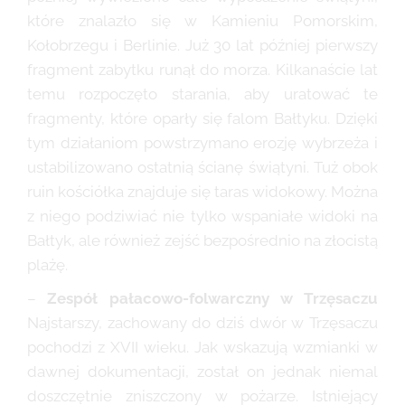
które znalazło się w Kamieniu Pomorskim,
Kołobrzegu i Berlinie. Już 30 lat później pierwszy
fragment zabytku runął do morza. Kilkanaście lat
temu rozpoczęto starania, aby uratować te
fragmenty, które oparły się falom Bałtyku. Dzięki
tym działaniom powstrzymano erozję wybrzeża i
ustabilizowano ostatnią ścianę świątyni. Tuż obok
ruin kościółka znajduje się taras widokowy. Można
z niego podziwiać nie tylko wspaniałe widoki na
Bałtyk, ale również zejść bezpośrednio na złocistą
plażę.
–
Zespół pałacowo-folwarczny w Trzęsaczu
Najstarszy, zachowany do dziś dwór w Trzęsaczu
pochodzi z XVII wieku. Jak wskazują wzmianki w
dawnej dokumentacji, został on jednak niemal
doszczętnie zniszczony w pożarze. Istniejący