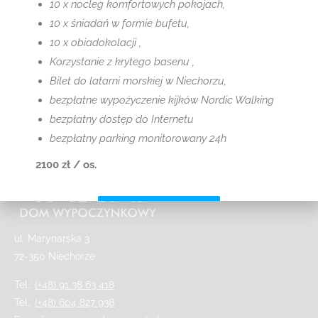
10 x nocleg komfortowych pokojach,
10 x śniadań w formie bufetu,
10 x obiadokolacji ,
Korzystanie z krytego basenu ,
Bilet do latarni morskiej w Niechorzu,
bezpłatne wypożyczenie kijków Nordic Walking
bezpłatny dostęp do Internetu
bezpłatny parking monitorowany 24h
2100 zł / os.
Sprawdź szczegóły
ul. Marynarska 3
72-350 Niechorze
Tel.:
(+48) 91 38 63 418
Tel.:
(+48) 604 827 938