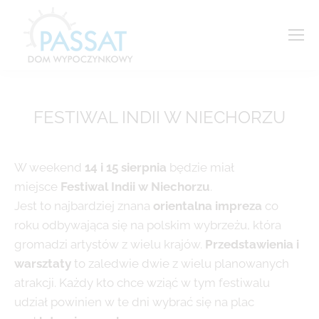
FESTIWAL INDII W NIECHORZU
Jesteś tutaj:
W weekend
14 i 15 sierpnia
będzie miał
miejsce
Festiwal Indii w Niechorzu
.
Jest to najbardziej znana
orientalna impreza
co
roku odbywająca się na polskim wybrzeżu, która
gromadzi artystów z wielu krajów.
Przedstawienia i
warsztaty
to zaledwie dwie z wielu planowanych
atrakcji. Każdy kto chce wziąć w tym festiwalu
udział powinien w te dni wybrać się na plac