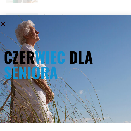
Lato, Lato 2025
12 marca 2025
CZER
WIEC
DLA
Boże Ciało 2025
12 marca 2025
SENIORA
Majówka 2025
12 marca 2025
Majówka 2024
16 lutego 2024