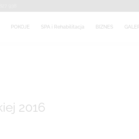
 827 938
 827 938
POKOJE
SPA i Rehabilitacja
BIZNES
GALE
POKOJE
SPA i Rehabilitacja
BIZNES
GALE
iej 2016