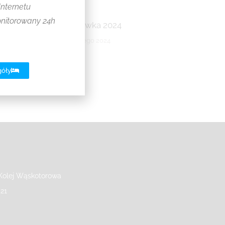
Internetu
onitorowany 24h
Majówka 2024
16 lutego 2024
góły
olej Wąskotorowa
021