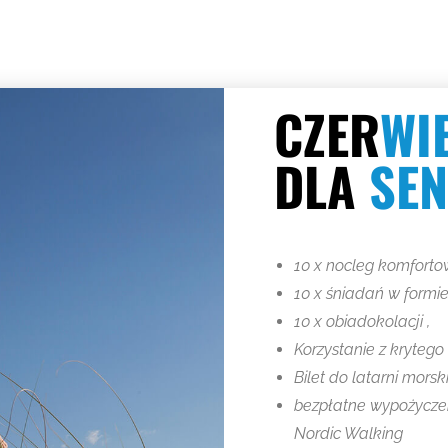
CZER
WI
arni Morskiej. W ramach wydarzenia odbędą się konkurencj
DLA
SE
 muzyczne. Świętowanie rozpocznie się o godzinie 10:00 po
Kategorie:
Aktualności
,
Bez kategorii
16 sierpnia 2016
10 x nocleg komforto
10 x śniadań w formie
10 x obiadokolacji ,
Korzystanie z krytego
Bilet do latarni morsk
Letni relax – 2025
bezpłatne wypożycze
12 marca 2025
Nordic Walking