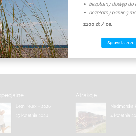
bezpłatny dostęp do 
bezpłatny parking m
Majówka 2025
2100 zł / os.
12 marca 2025
Sprawdź szcze
specjalne
Atrakcje
Letni relax – 2026
Nadmorska K
15 kwietnia 2026
4 kwietnia 2