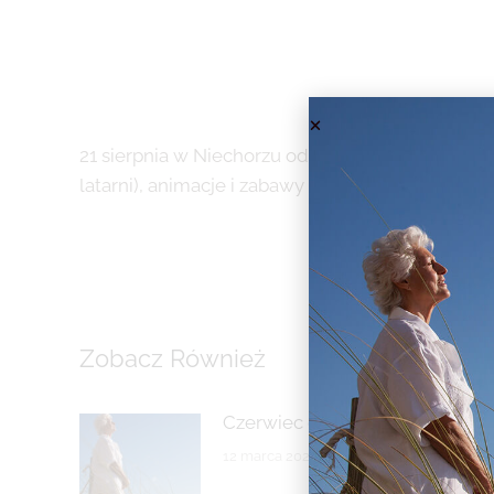
21 sierpnia w Niechorzu odbędzie się Święto Lat
latarni), animacje i zabawy dla dzieci, występy
Zobacz Również
Czerwiec dla Seniora
12 marca 2025