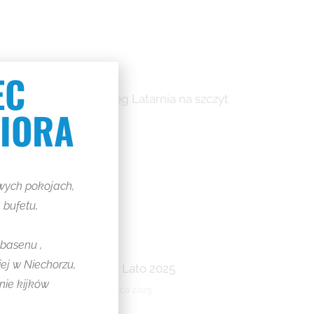
EC
e sportowe (m.in. Bieg Latarnia na szczyt
NIORA
d Latarnią Morską.
wych pokojach,
 bufetu,
 basenu ,
iej w Niechorzu,
Lato, Lato 2025
nie kijków
12 marca 2025