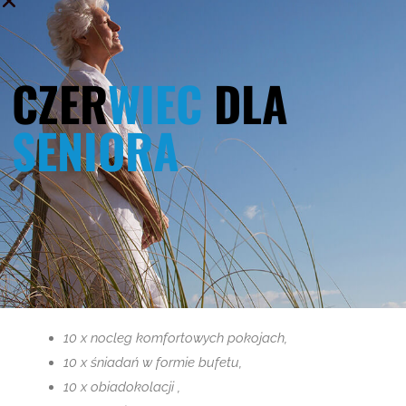
Boże Ciało 2025
12 marca 2025
CZER
WIEC
DLA
Majówka 2025
SENIORA
12 marca 2025
Majówka 2024
16 lutego 2024
10 x nocleg komfortowych pokojach,
10 x śniadań w formie bufetu,
10 x obiadokolacji ,