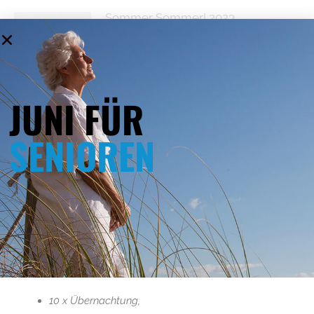
Sommer Sommer! 2023
24 März 2023
JUNI FÜR
SENIOREN
Oferty specjalne
Juni für Senioren
15 April 2026
Sommerrelax am Ostsee! 2026
10 x Übernachtung,