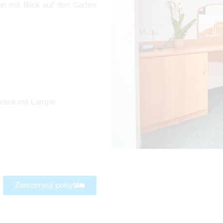
on mit Blick auf den Garten
chrank mit Lampe
Zarezerwuj pobyt