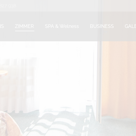
 827 938
 827 938
NS
ZIMMER
SPA & Welness
BUSINESS
GAL
NS
ZIMMER
SPA & Welness
BUSINESS
GAL