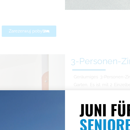
Zarezerwuj pobyt
3-Personen-Z
Geräumiges 3-Personen-Zim
Garten. Es ist mit 2 Einze
einem Einzelsofa, einem T
m2.
JUNI FÜ
Flachbildfer
SENIOR
Telefon im Z