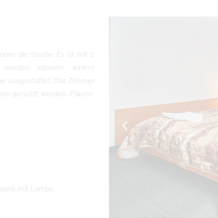
er die Straße. Es ist mit 2
n werden können, einem
he ausgestattet. Das Zimmer
son genutzt werden. Fläche:
chrank mit Lampe