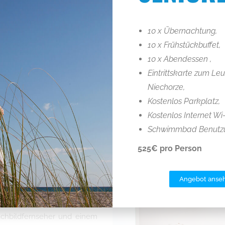
Tisch, Schrei
10 x Übernachtung,
10 x Frühstückbuffet,
Badezimmer 
10 x Abendessen ,
Eintrittskarte zum Le
Internet im 
Niechorze,
Kostenlos Parkplatz,
Kostenlos Internet Wi-
Schwimmbad Benutz
525€ pro Person
Angebot anse
t aus 2 Wohnräumen, einem
lbetten, die zu einem oder
chbildfernseher und einem