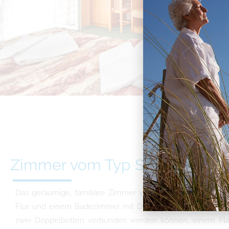
Zimmer vom Typ Studio
Das geräumige, familiäre Zimmer vom Typ Studio besteh
Flur und einem Badezimmer mit Dusche. Es ist mit 4 Einze
zwei Doppelbetten verbunden werden können, einem Fla