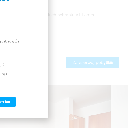
btisch, Kleiderschränke, Nachtschrank mit Lampe
mit Dusche, Handtücher
uchturm in
Zimmer
Zarezerwuj pobyt
Fi,
ung.
hen