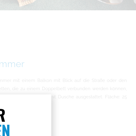
immer
mer mit einem Balkon mit Blick auf die Straße oder den
lbetten, die zu einem Doppelbett verbunden werden können,
elefon und einem Bad mit Dusche ausgestattet. Fläche: 25
R
nseher
EN
immer