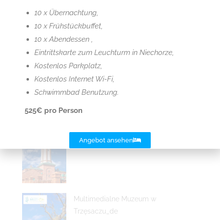
10 x Übernachtung,
10 x Frühstückbuffet,
10 x Abendessen ,
Atrakcje
Eintrittskarte zum Leuchturm in Niechorze,
Park Miniatur Latarni Morskich_de
Kostenlos Parkplatz,
20 April 2021
Kostenlos Internet Wi-Fi,
Schwimmbad Benutzung.
525€ pro Person
Latarnia Morska w Niechorzu_de
Angebot ansehen
20 April 2021
Multimedialne Muzeum w
Trzęsaczu_de