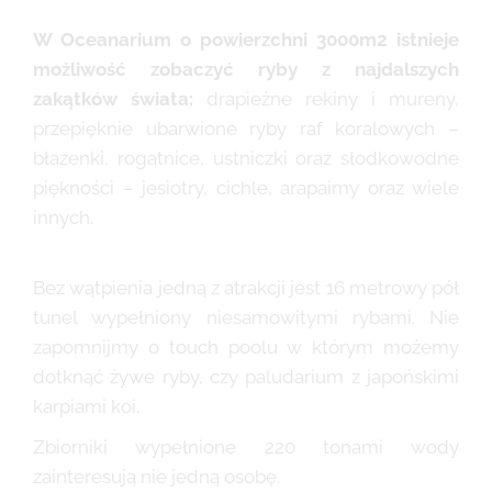
W Oceanarium o powierzchni 3000m2 istnieje
możliwość zobaczyć ryby z najdalszych
zakątków świata:
drapieżne rekiny i mureny,
przepięknie ubarwione ryby raf koralowych –
błazenki, rogatnice, ustniczki oraz słodkowodne
piękności – jesiotry, cichle, arapaimy oraz wiele
innych.
Bez wątpienia jedną z atrakcji jest 16 metrowy pół
tunel wypełniony niesamowitymi rybami. Nie
zapomnijmy o touch poolu w którym możemy
dotknąć żywe ryby, czy paludarium z japońskimi
karpiami koi.
Zbiorniki wypełnione 220 tonami wody
zainteresują nie jedną osobę.