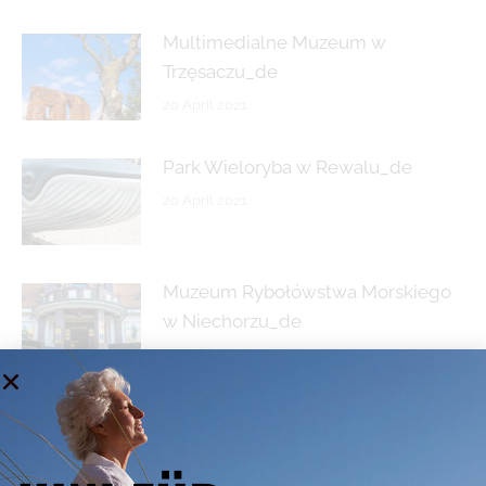
Multimedialne Muzeum w
Trzęsaczu_de
20 April 2021
Park Wieloryba w Rewalu_de
20 April 2021
Muzeum Rybołówstwa Morskiego
w Niechorzu_de
20 April 2021
Latarnia Morska w Niechorzu_de
20 April 2021