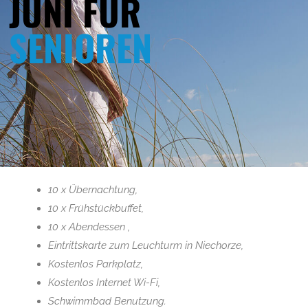
JUNI FÜR
SENIOREN
Nadmorska Kolej Wąskotorowa_de
20 April 2021
Park Miniatur Latarni Morskich_de
20 April 2021
10 x Übernachtung,
10 x Frühstückbuffet,
10 x Abendessen ,
Eintrittskarte zum Leuchturm in Niechorze,
Oferty specjalne
Kostenlos Parkplatz,
Kostenlos Internet Wi-Fi,
Juni für Senioren
Schwimmbad Benutzung.