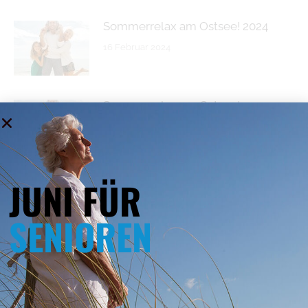
Sommerrelax am Ostsee! 2024
16 Februar 2024
Sommerrelax am Ostsee! 2023
24 März 2023
JUNI FÜR
Sommer Sommer! 2023
24 März 2023
SENIOREN