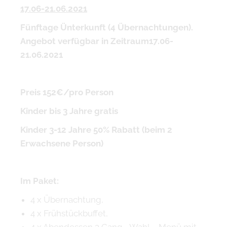
17.06-21.06.2021
F
ü
nftage
Ü
nterkunft (4
Ü
bernachtungen).
Angebot verf
ü
gbar in Zeitraum17.06-
21.06.2021
Preis 152
€
/pro Person
Kinder bis 3 Jahre gratis
Kinder 3-12 Jahre 50% Rabatt (beim 2
Erwachsene Person)
Im Paket:
4 x Übernachtung,
4 x Frühstückbuffet,