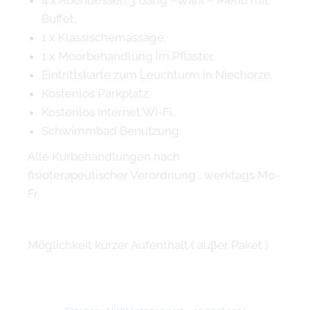
4 x Abendessen 3 Gang –Wahl – Menü mit
Buffet,
1 x Klassischemassage,
1 x Moorbehandlung im Pflaster,
Eintrittskarte zum Leuchturm in Niechorze,
Kostenlos Parkplatz,
Kostenlos Internet Wi-Fi,
Schwimmbad Benutzung.
Alle Kurbehandlungen nach
fisioterapeutischer Verordnung , werktags Mo-
Fr.
Mӧglichkeit kürzer Aufenthalt ( auβer Paket )